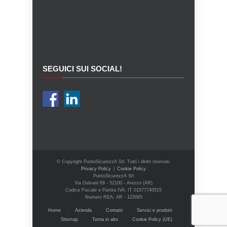
SEGUICI SUI SOCIAL!
© Copyright PuntoSicurezzA Srl. Tutti i diritti riservati.
Privacy Policy
|
Cookie Policy
PuntoSicurezzA Srl
Via Galvani 69 - 52100 - Arezzo (AR)
Codice Fiscale e Partita IVA: IT 01577740515
Numero REA: AR - 123065
Home
Azienda
Contatti
Servizi e prodotti
Sitemap
Torna in alto
Cookie Policy (UE)