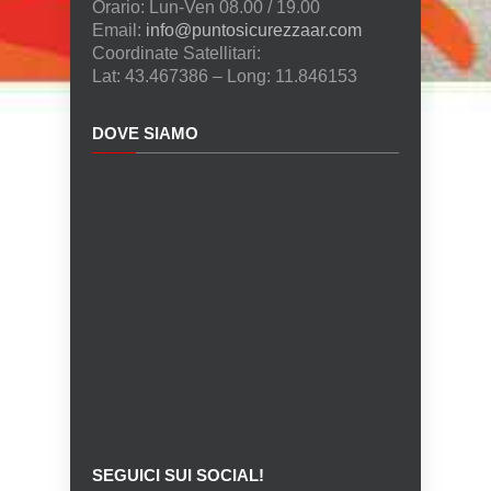
Orario: Lun-Ven 08.00 / 19.00
Email:
info@puntosicurezzaar.com
Coordinate Satellitari:
Lat: 43.467386 – Long: 11.846153
DOVE SIAMO
SEGUICI SUI SOCIAL!