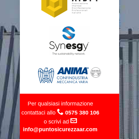
Per qualsiasi informazione
contattaci allo
0575 380 106
o scrivi ad
info@puntosicurezzaar.com