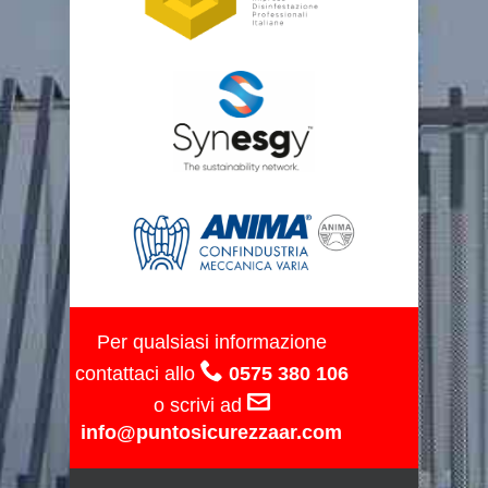
Per qualsiasi informazione
contattaci allo
0575 380 106
o scrivi ad
info@puntosicurezzaar.com