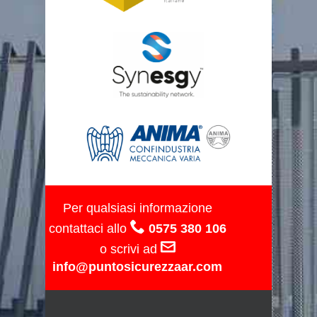
Per qualsiasi informazione
contattaci allo
0575 380 106
o scrivi ad
info@puntosicurezzaar.com