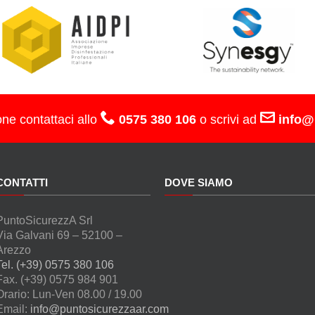
one contattaci allo
0575 380 106
o scrivi ad
info@
CONTATTI
DOVE SIAMO
PuntoSicurezzA Srl
Via Galvani 69 – 52100 –
Arezzo
Tel. (+39) 0575 380 106
Fax. (+39) 0575 984 901
Orario: Lun-Ven 08.00 / 19.00
Email:
info@puntosicurezzaar.com