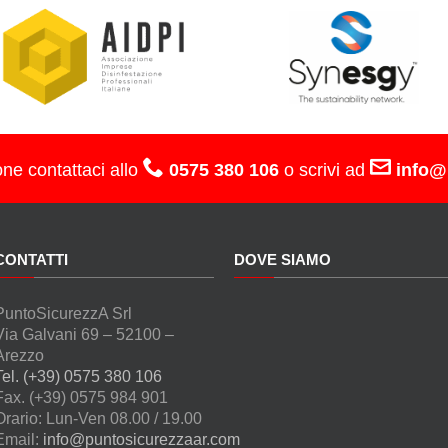
one contattaci allo
0575 380 106
o scrivi ad
info@
CONTATTI
DOVE SIAMO
PuntoSicurezzA Srl
Via Galvani 69 – 52100 –
Arezzo
Tel. (+39) 0575 380 106
Fax. (+39) 0575 984 901
Orario: Lun-Ven 08.00 / 19.00
Email:
info@puntosicurezzaar.com