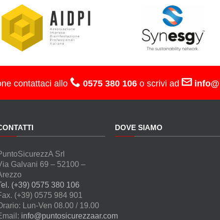
one contattaci allo
0575 380 106
o scrivi ad
info@
CONTATTI
DOVE SIAMO
PuntoSicurezzA Srl
Via Galvani 69 – 52100 –
Arezzo
Tel. (+39) 0575 380 106
Fax. (+39) 0575 984 901
Orario: Lun-Ven 08.00 / 19.00
Email:
info@puntosicurezzaar.com