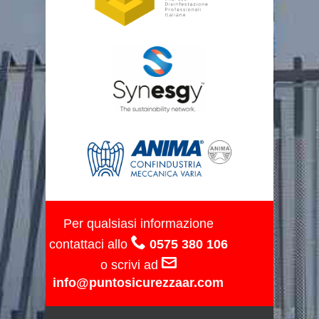
Per qualsiasi informazione
contattaci allo
0575 380 106
o scrivi ad
info@puntosicurezzaar.com