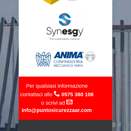
Per qualsiasi informazione
contattaci allo
0575 380 106
o scrivi ad
info@puntosicurezzaar.com