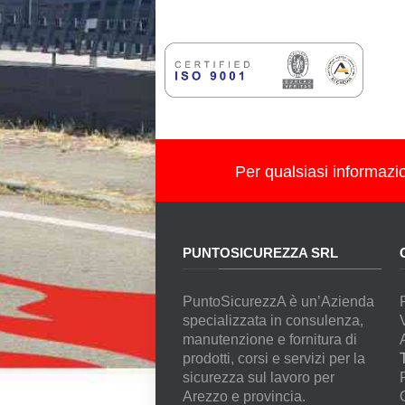
Per qualsiasi informazi
PUNTOSICUREZZA SRL
PuntoSicurezzA è un’Azienda
specializzata in consulenza,
manutenzione e fornitura di
prodotti, corsi e servizi per la
sicurezza sul lavoro per
Arezzo e provincia.