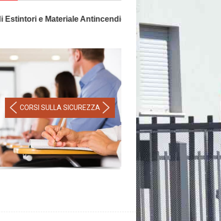
tintori e Materiale Antincendio, la sicurezza non ha prezzo
CORSI SULLA SICUREZZA