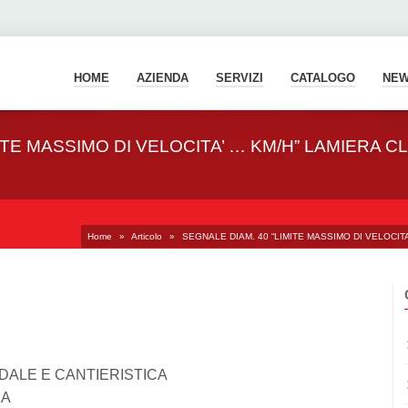
HOME
AZIENDA
SERVIZI
CATALOGO
NE
TE MASSIMO DI VELOCITA’ … KM/H” LAMIERA CLA
Home
»
Articolo
»
SEGNALE DIAM. 40 “LIMITE MASSIMO DI VELOCITA’
ALE E CANTIERISTICA
DA