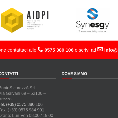
one contattaci allo
0575 380 106
o scrivi ad
info@
CONTATTI
DOVE SIAMO
PuntoSicurezzA Srl
Via Galvani 69 – 52100 –
Arezzo
Tel. (+39) 0575 380 106
Fax. (+39) 0575 984 901
Orario: Lun-Ven 08.00 / 19.00