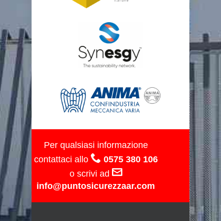
Per qualsiasi informazione
contattaci allo
0575 380 106
o scrivi ad
info@puntosicurezzaar.com