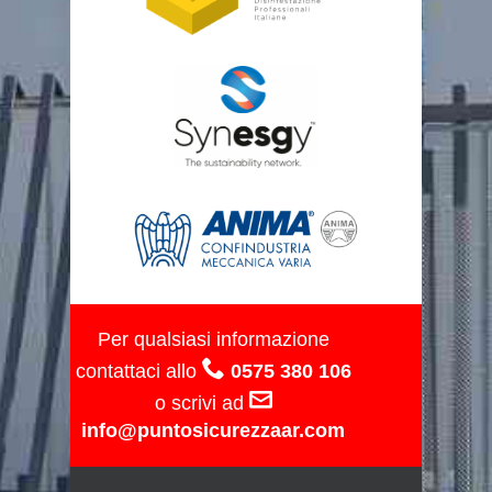
Per qualsiasi informazione
contattaci allo
0575 380 106
o scrivi ad
info@puntosicurezzaar.com