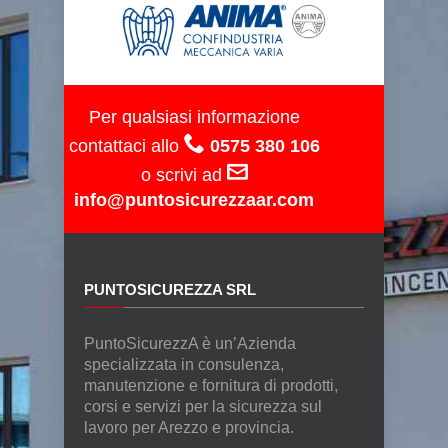
Per qualsiasi informazione
contattaci allo
0575 380 106
o scrivi ad
info@puntosicurezzaar.com
PUNTOSICUREZZA SRL
PuntoSicurezzA è un’Azienda
specializzata in consulenza,
manutenzione e fornitura di prodotti,
corsi e servizi per la sicurezza sul
lavoro per Arezzo e provincia.