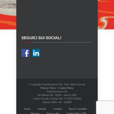
SEGUICI SUI SOCIAL!
© Copyright PuntoSicurezzA Srl. Tutti i diritti riservati.
Privacy Policy
|
Cookie Policy
PuntoSicurezzA Srl
Via Galvani 69 - 52100 - Arezzo (AR)
Codice Fiscale e Partita IVA: IT 01577740515
Numero REA: AR - 123065
Home
Azienda
Contatti
Servizi e prodotti
Sitemap
Torna in alto
Cookie Policy (UE)