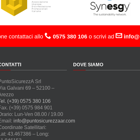
one contattaci allo
0575 380 106
o scrivi ad
info@
CONTATTI
DOVE SIAMO
PuntoSicurezzA Srl
Via Galvani 69 – 52100 –
Arezzo
Tel. (+39) 0575 380 106
Fax. (+39) 0575 984 901
Orario: Lun-Ven 08.00 / 19.00
Email:
info@puntosicurezzaar.com
Coordinate Satellitari:
Lat: 43.467386 – Long: